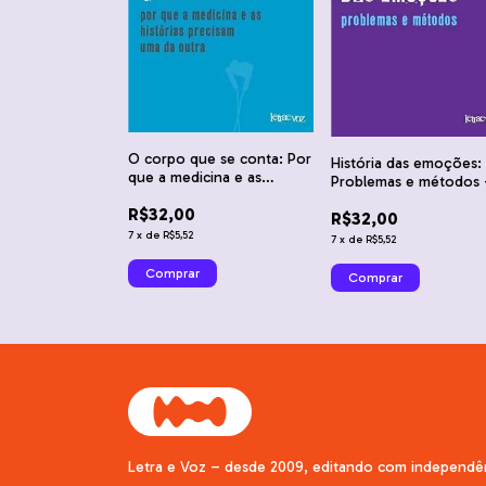
O corpo que se conta: Por
História das emoções:
que a medicina e as
Problemas e métodos 
histórias precisam uma da
Barbara H. Rosenwein
R$32,00
outra - Rita Charon
R$32,00
7
x
de
R$5,52
7
x
de
R$5,52
Letra e Voz – desde 2009, editando com independê