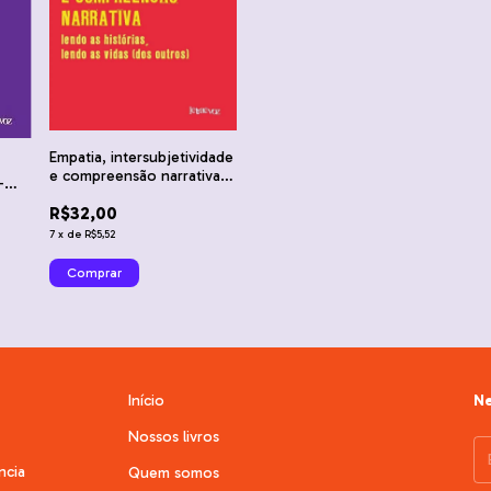
Empatia, intersubjetividade
e compreensão narrativa -
-
Andreea Deciu Ritivoi
R$32,00
7
x
de
R$5,52
Início
Ne
Nossos livros
ncia
Quem somos