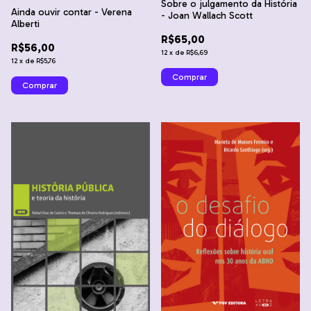
Sobre o julgamento da História
Ainda ouvir contar - Verena
- Joan Wallach Scott
Alberti
R$65,00
R$56,00
12
x
de
R$6,69
12
x
de
R$5,76