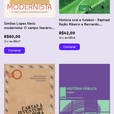
História oral e futebol - Raphael
Simões Lopes Neto
Rajão Ribeiro e Bernardo
modernista: O campo literário e
Buarque de Hollanda
a invenção do autor - Jocelito
R$42,00
R$60,00
Zalla
10
x
de
R$5,13
12
x
de
R$6,17