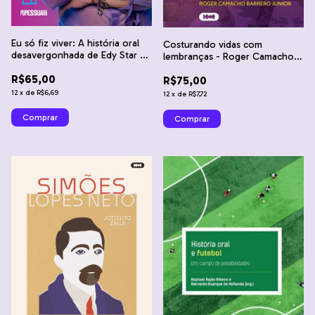
Eu só fiz viver: A história oral
Costurando vidas com
desavergonhada de Edy Star -
lembranças - Roger Camacho
Ricardo Santhiago, Igor Lemos
Barrero Junior
R$65,00
Moreira e Daniel Lopes Saraiva
R$75,00
12
x
de
R$6,69
12
x
de
R$7,72