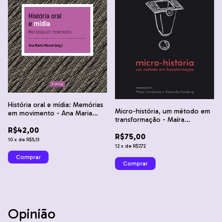
História oral e mídia: Memórias
Micro-história, um método em
em movimento - Ana Maria
transformação - Maíra
Mauad (org.)
Vendrame e Alexandre
R$42,00
R$75,00
Karsburg
10
x
de
R$5,13
12
x
de
R$7,72
Opinião