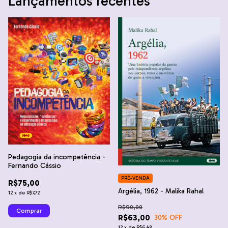
Lançamentos recentes
Pedagogia da incompetência -
Fernando Cássio
PRÉ-VENDA
R$75,00
Argélia, 1962 - Malika Rahal
12
x
de
R$7,72
R$90,00
R$63,00
30
% OFF
12
x
de
R$6,48