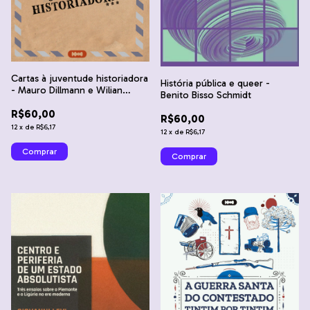
Cartas à juventude historiadora
História pública e queer -
- Mauro Dillmann e Wilian
Benito Bisso Schmidt
Junior Bonete
R$60,00
R$60,00
12
x
de
R$6,17
12
x
de
R$6,17