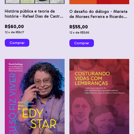
História pública e teoria da
O desafio do diálogo - Marieta
história - Rafael Dias de Castro
de Moraes Ferreira e Ricardo
e Thamara de Oliveira
Santhiago
R$60,00
Rodrigues
R$55,00
12
x
de
R$6,17
12
x
de
R$5,66