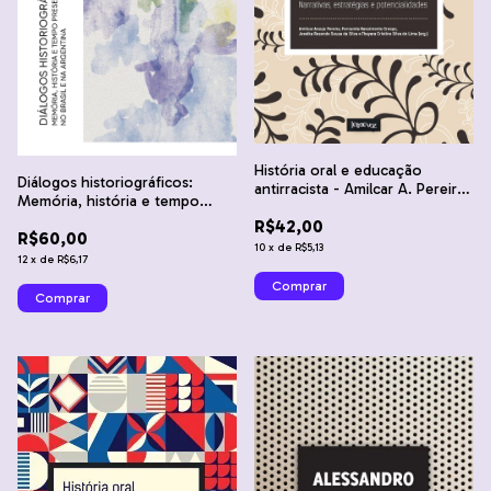
História oral e educação
Diálogos historiográficos:
antirracista - Amilcar A. Pereira,
Memória, história e tempo
Fernanda N. Crespo, Jessika
presente no Brasil e na
R$42,00
Rezende Souza da Silva e
R$60,00
Argentina - Ana Maria Mauad e
Thayara C. S. de Lima
10
x
de
R$5,13
Samantha Quadrat
12
x
de
R$6,17