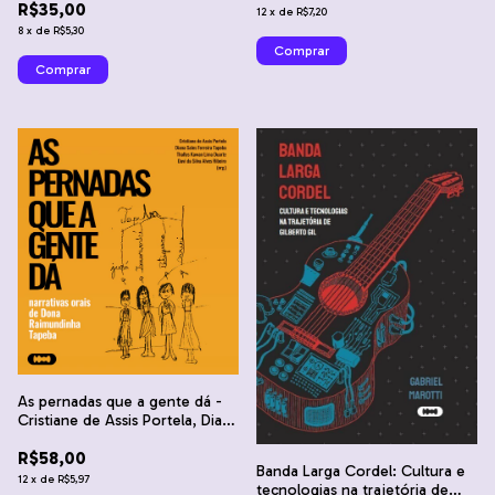
R$35,00
12
x
de
R$7,20
8
x
de
R$5,30
As pernadas que a gente dá -
Cristiane de Assis Portela, Diana
Sales Ferreira Tapeba, Thallys
R$58,00
Kawan Lima Duarte e Davi da
Banda Larga Cordel: Cultura e
Silva Alves Ribeiro
12
x
de
R$5,97
tecnologias na trajetória de