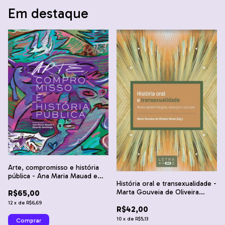
Em destaque
Arte, compromisso e história
pública - Ana Maria Mauad e
História oral e transexualidade -
Ricardo Santhiago
Marta Gouveia de Oliveira
R$65,00
Rovai
12
x
de
R$6,69
R$42,00
10
x
de
R$5,13