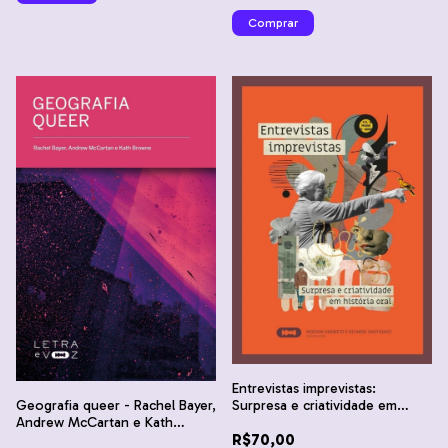
Entrevistas imprevistas:
Surpresa e criatividade em
Geografia queer - Rachel Bayer,
história oral - Miriam Hermeto e
Andrew McCartan e Kath
R$70,00
Ricardo Santhiago
Browne