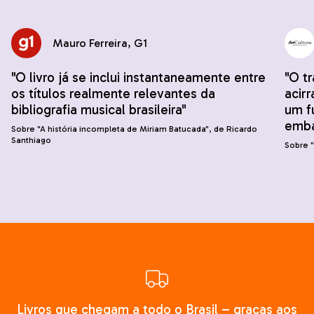
Mauro Ferreira, G1
"O livro já se inclui instantaneamente entre
"O t
os títulos realmente relevantes da
acir
bibliografia musical brasileira"
um fu
emba
Sobre "A história incompleta de Miriam Batucada", de Ricardo
Santhiago
Sobre "
Livros que chegam a todo o Brasil – graças aos