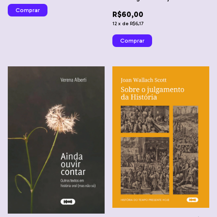
Gilberto Gil - Gabriel Marotti
R$60,00
12
x
de
R$6,17