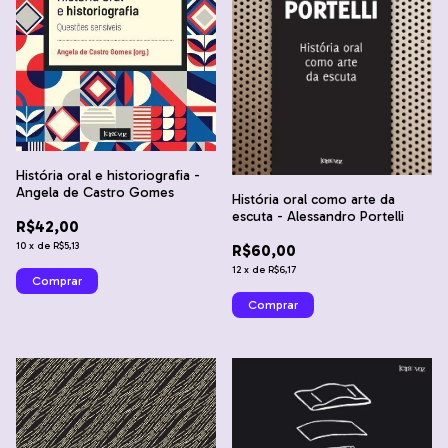
História oral e historiografia -
Angela de Castro Gomes
História oral como arte da
escuta - Alessandro Portelli
R$42,00
10
x
de
R$5,13
R$60,00
12
x
de
R$6,17