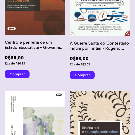
Centro e periferia de um
A Guerra Santa do Contestado
Estado absolutista - Giovanni
Tintim por Tintim - Rogério
Levi
Rosa Rodrigues, Paulo Pinheiro
R$68,00
R$88,00
Machado et al
12
x
de
R$6,99
12
x
de
R$9,05