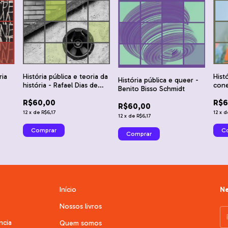
ria
Hist
História pública e teoria da
História pública e queer -
cone
história - Rafael Dias de
Benito Bisso Schmidt
s e
Gon
Castro e Thamara de
R$6
R$60,00
es
Oliveira Rodrigues
R$60,00
12
x
d
12
x
de
R$6,17
12
x
de
R$6,17
Início
Ne
Nossos livros
ncia
Quem somos