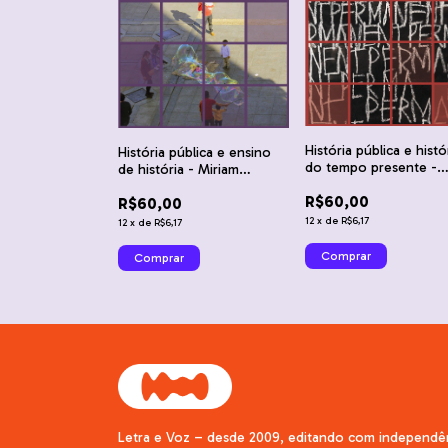
História pública e histó
História pública e ensino
do tempo presente -
de história - Miriam
Rogério Rosa Rodrigue
Hermeto e Rodrigo de
R$60,00
Viviane Trindade Borg
R$60,00
Almeida Ferreira
12
x
de
R$6,17
12
x
de
R$6,17
Letra e Voz – desde 2009, editando com independê