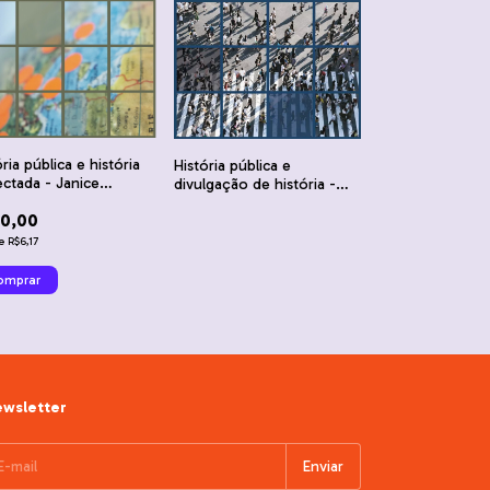
ória pública e história
História pública e
ctada - Janice
divulgação de história -
çalves
Bruno Leal Pastor de
0,00
Carvalho e Ana Paula
Tavares Teixeira
e
R$6,17
wsletter