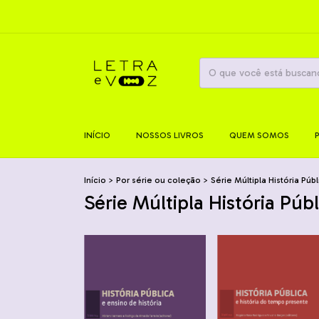
INÍCIO
NOSSOS LIVROS
QUEM SOMOS
Início
>
Por série ou coleção
>
Série Múltipla História Públ
Série Múltipla História Públ