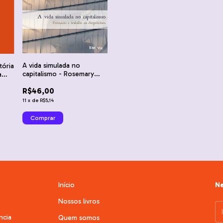
A vida simulada no
tória
capitalismo - Rosemary
a
Roggero
do
R$46,00
11
x
de
R$5,14
Início
Ne
Nossos livros
ncia
Quem somos