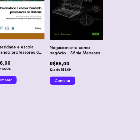
ersidade e escola
Negacionismo como
ando professores de
negócio - Sônia Meneses
ória - Everardo Paiva
6,00
ndrade, Juniele
R$65,00
lo de Almeida, Manuel
e
R$5,76
12
x
de
R$6,69
h de Viveiros
ceiras, Marcus
uam de Oliveira
emone