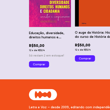
O auge da História: His
Educação, diversidade,
do curso de História d
direitos humanos e
Universidade Federal 
cidadania
R$50,00
Paraná
R$50,00
12
x
de
R$5,14
12
x
de
R$5,14
Só restam
2
em estoque!
Letra e Voz – desde 2009, editando com independê