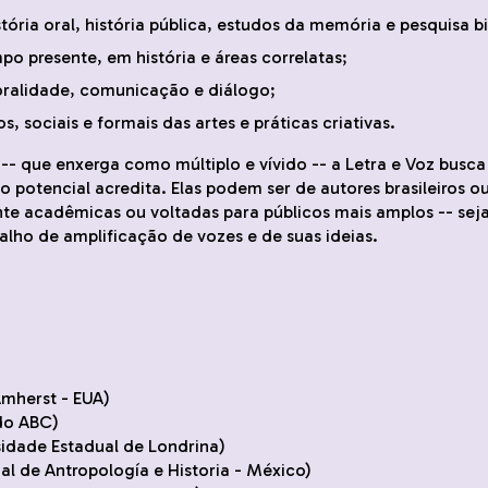
ória oral, história pública, estudos da memória e pesquisa b
po presente, em história e áreas correlatas;
 oralidade, comunicação e diálogo;
 sociais e formais das artes e práticas criativas.
 -- que enxerga como múltiplo e vívido -- a Letra e Voz busca 
ujo potencial acredita. Elas podem ser de autores brasileiros o
ente acadêmicas ou voltadas para públicos mais amplos -- se
alho de amplificação de vozes e de suas ideias.
Amherst - EUA)
 do ABC)
idade Estadual de Londrina)
l de Antropología e Historia - México)