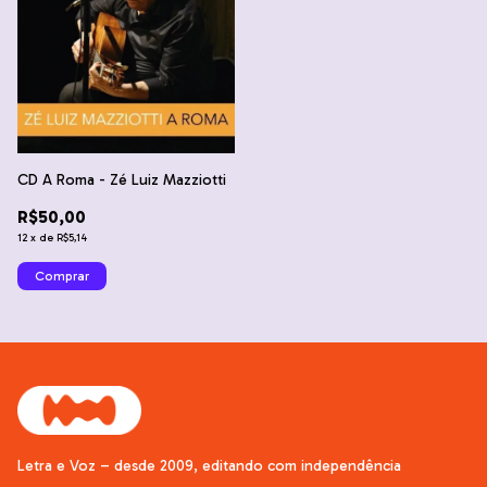
CD A Roma - Zé Luiz Mazziotti
R$50,00
12
x
de
R$5,14
Letra e Voz – desde 2009, editando com independência