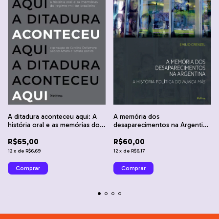
A ditadura aconteceu aqui: A
A memória dos
história oral e as memórias do
desaparecimentos na Argentina
regime militar brasileiro -
- Emilio Crenzel
R$65,00
R$60,00
Carolina Dellamore, Gabriel
Amato e Natália Batista (org.)
12
x
de
R$6,69
12
x
de
R$6,17