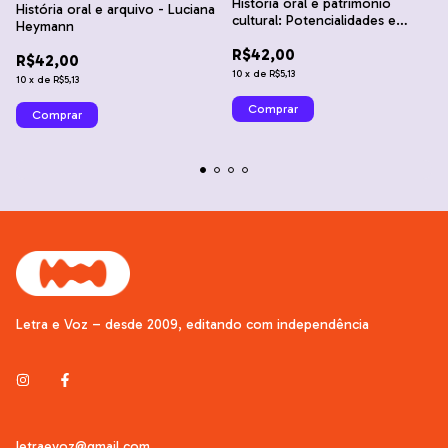
História oral e patrimônio
História oral e arquivo - Luciana
cultural: Potencialidades e
Heymann
transformações - Letícia Bauer
R$42,00
e Viviane Trindade Borges
R$42,00
10
x
de
R$5,13
10
x
de
R$5,13
Letra e Voz – desde 2009, editando com independência
letraevoz@gmail.com