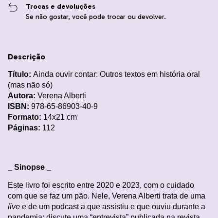
Trocas e devoluções
Se não gostar, você pode trocar ou devolver.
Descrição
Título:
Ainda ouvir contar: Outros textos em história oral
(mas não só)
Autora:
Verena Alberti
ISBN:
978-65-86903-40-9
Formato:
14x21 cm
Páginas:
112
_
Sinopse _
Este livro foi escrito entre 2020 e 2023, com o cuidado
com que se faz um pão. Nele, Verena Alberti trata de uma
live
e de um podcast a que assistiu e que ouviu durante a
pandemia; discute uma “entrevista” publicada na revista