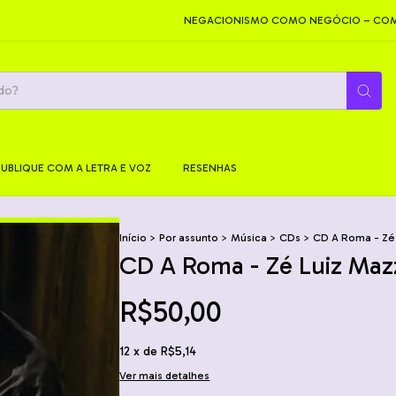
NEGACIONISMO COMO NEGÓCIO – COMO SÃO 
PUBLIQUE COM A LETRA E VOZ
RESENHAS
Início
>
Por assunto
>
Música
>
CDs
>
CD A Roma - Zé 
CD A Roma - Zé Luiz Mazz
R$50,00
12
x de
R$5,14
Ver mais detalhes