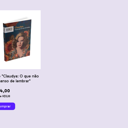
o "Claudya: O que não
anso de lembrar"
4,00
de
R$5,38