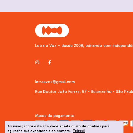
Letra e Voz – desde 2009, editando com independê
letraevoz@gmail.com
Rua Doutor João Ferraz, 67 - Belenzinho - São Paul
Meios de pagamento
Ao navegar por este site
você aceita o uso de cookies
para
agilizar a sua experiência de compra.
Entendi