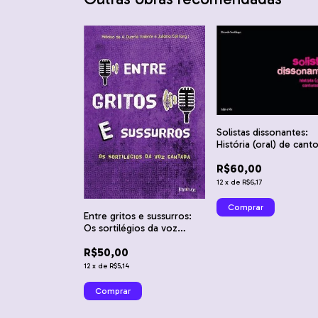
Solistas dissonantes:
História (oral) de cant
negras - Ricardo Sant
R$60,00
12
x
de
R$6,17
Entre gritos e sussurros:
Os sortilégios da voz
cantada - Heloísa de A.
R$50,00
Duarte Valente e Juliana
Coli
12
x
de
R$5,14