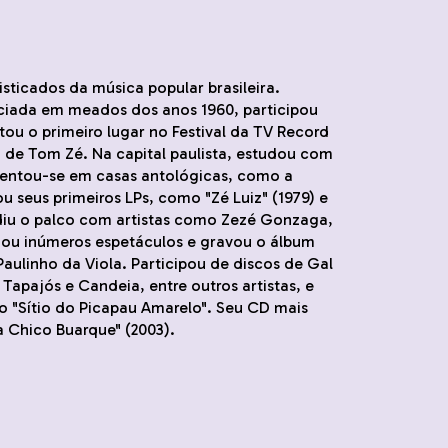
isticados da música popular brasileira.
iciada em meados dos anos 1960, participou
ou o primeiro lugar no Festival da TV Record
 de Tom Zé. Na capital paulista, estudou com
esentou-se em casas antológicas, como a
ou seus primeiros LPs, como "Zé Luiz" (1979) e
ividiu o palco com artistas como Zezé Gonzaga,
izou inúmeros espetáculos e gravou o álbum
Paulinho da Viola. Participou de discos de Gal
Tapajós e Candeia, entre outros artistas, e
do "Sítio do Picapau Amarelo". Seu CD mais
a Chico Buarque" (2003).