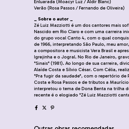
Enluarada (Moacyr Luz / Aldir Blanc)
Verão (Rosa Passos / Fernando de Oliveira)
_ Sobre o autor _
Zé Luiz Mazziotti é um dos cantores mais sof
Nascido em Rio Claro e com uma carreira in
do grupo vocal Canto 4, com o qual conquist
de 1966, interpretando São Paulo, meu amor,
a compositora e musicista Vera Brasil e apr
Igrejinha e o Jogral. No Rio de Janeiro, grav
"Sinais" (1981). Ao longo de sua carreira, d
Alaíde Costa e Sílvio César. Com Célia, real
"Pra fugir da saudade", com o repertório de 
Costa e Rosa Passos e de tributos a Maurício 
interpretou o tema de Dona Benta na trilha 
recente é o elogiado "Zé Luiz Mazziotti cant
Outras obras recomendadas