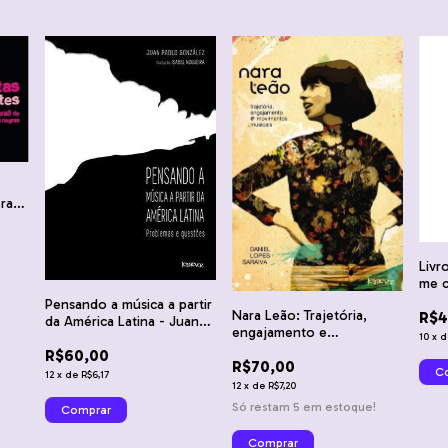
oras
hiago
Livr
me c
Pensando a música a partir
Nara Leão: Trajetória,
R$4
da América Latina - Juan
engajamento e
Pablo González
10
x
movimentos musicais -
R$60,00
R$70,00
Daniel Lopes Saraiva
12
x
de
R$6,17
12
x
de
R$7,20
Só restam
5
em estoque!