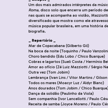
Um dos mais admirados intérpretes da música 
Roma
, disco solo que encerra um período de 
nas quais se acompanha ao violão, Mazziotti
diversificado que mostra como ele atravess
música popular brasileira, em uma história d
biografia.
_ Repertório _
Mar de Copacabana (Gilberto Gil)
Na boca da noite (Toquinho / Paulo Vanzolin
Choro bandido (Edu Lobo / Chico Buarque)
Cobras e lagartos (Sueli Costa / Hermínio Be
Amor ao ofício (Zé Luiz Mazziotti / Sérgio N
Outra vez (Tom Jobim)
Lembrança (Ivan Lins / Vitor Martins / Gilson
Todos os mares (Moacyr Luz / Aldyr Blanc)
Anos dourados (Tom Jobim / Chico Buarque
Dança da solidão (Paulinho da Viola)
Sem companhia (Ivor Lancellotti / Paulo Césa
Receita de samba (Joyce Moreno / Paulo Cés