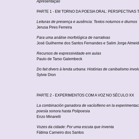
Apresentação
PARTE 1 - EM TORNO DA POESIA ORAL: PERSPECTIVAS 
Leituras de presença e ausência: Textos noturnos e diurnos
Jerusa Pires Ferreira
Para uma análise morfológica de narrativas
José Guilherme dos Santos Fernandes e Salim Jorge Almei
Recursos de expressividade em aulas
Paulo de Tarso Galembeck
Do fait divers à lenda urbana: Histórias de canibalismo invol
Sylvie Dion
PARTE 2 - EXPERIMENTOS COM A VOZ NO SÉCULO XX
La combinación ganadora de vacío/lleno en la experimentació
poesía sonora hasta Polipoesia
Enzo Minarelli
Vozes da cidade: Por uma escuta que inventa
Fátima Carneiro dos Santos