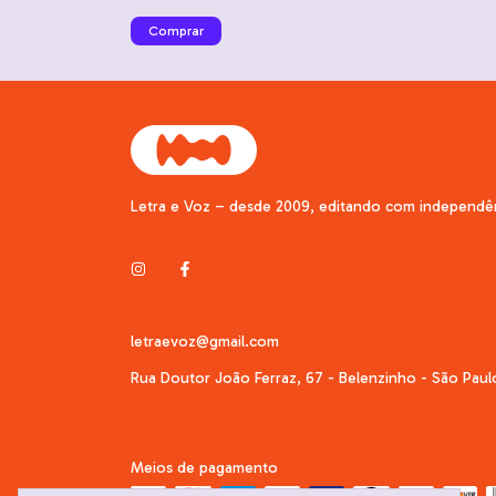
e Luís Fernando Telles
D'Ajello
Letra e Voz – desde 2009, editando com independê
letraevoz@gmail.com
Rua Doutor João Ferraz, 67 - Belenzinho - São Paul
Meios de pagamento