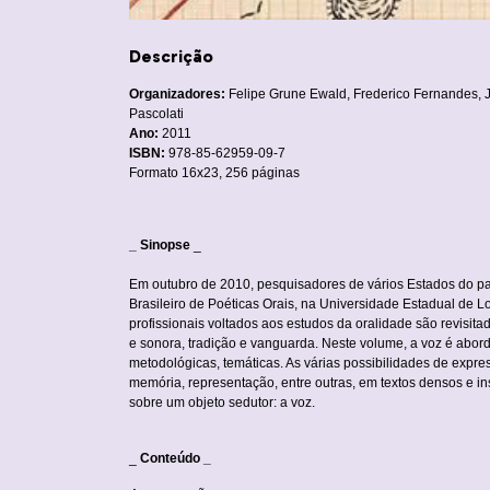
Descrição
Organizadores:
Felipe Grune Ewald, Frederico Fernandes, J
Pascolati
Ano:
2011
ISBN:
978-85-62959-09-7
Formato 16x23, 256 páginas
_ Sinopse
_
Em outubro de 2010, pesquisadores de vários Estados do paí
Brasileiro de Poéticas Orais, na Universidade Estadual de 
profissionais voltados aos estudos da oralidade são revisit
e sonora, tradição e vanguarda. Neste volume, a voz é abordad
metodológicas, temáticas. As várias possibilidades de expre
memória, representação, entre outras, em textos densos e in
sobre um objeto sedutor: a voz.
_
Conteúdo _