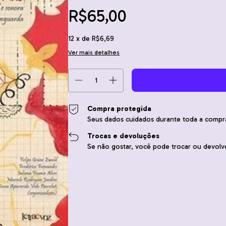
R$65,00
12
x de
R$6,69
Ver mais detalhes
Compra protegida
Seus dados cuidados durante toda a compr
Trocas e devoluções
Se não gostar, você pode trocar ou devolve