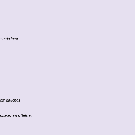
nando letra
sos" gaúchos
rativas amazônicas