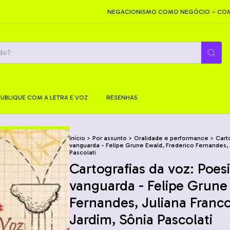
NEGACIONISMO COMO NEGÓCIO – COMO SÃO 
PUBLIQUE COM A LETRA E VOZ
RESENHAS
Início
>
Por assunto
>
Oralidade e performance
>
Cart
vanguarda - Felipe Grune Ewald, Frederico Fernandes,
Pascolati
Cartografias da voz: Poesi
vanguarda - Felipe Grune
Fernandes, Juliana Franc
Jardim, Sônia Pascolati