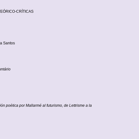
TEÓRICO-CRÍTICAS
da Santos
untário
n poética por Mallarmé al futurismo, de Lettrisme a la