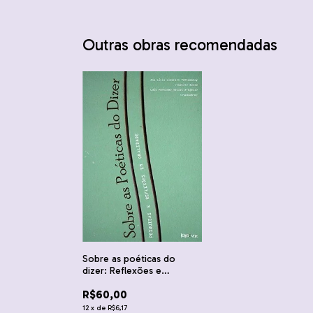
Outras obras recomendadas
Sobre as poéticas do
dizer: Reflexões e
pesquisas em oralidade -
R$60,00
Ana Lúcia Liberato
Tettamanzy, Jocelito Zalla
12
x
de
R$6,17