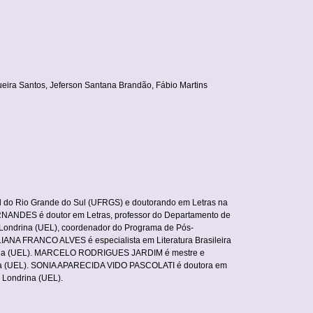
ueira Santos, Jeferson Santana Brandão, Fábio Martins
do Rio Grande do Sul (UFRGS) e doutorando em Letras na
NANDES é doutor em Letras, professor do Departamento de
 Londrina (UEL), coordenador do Programa de Pós-
LIANA FRANCO ALVES é especialista em Literatura Brasileira
drina (UEL). MARCELO RODRIGUES JARDIM é mestre e
ina (UEL). SONIA APARECIDA VIDO PASCOLATI é doutora em
e Londrina (UEL).