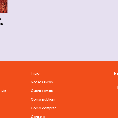
s
tas
Início
Ne
Nossos livros
ncia
Quem somos
Como publicar
Como comprar
Contato