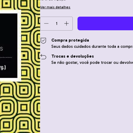
Ver mais detalhes
Compra protegida
Seus dados cuidados durante toda a compr
Trocas e devoluções
Se não gostar, você pode trocar ou devolve