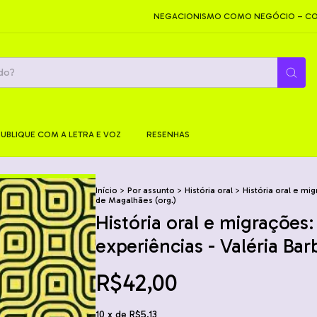
NEGACIONISMO COMO NEGÓCIO – COMO SÃO
PUBLIQUE COM A LETRA E VOZ
RESENHAS
Início
>
Por assunto
>
História oral
>
História oral e m
de Magalhães (org.)
História oral e migraçõe
experiências - Valéria Ba
R$42,00
10
x de
R$5,13