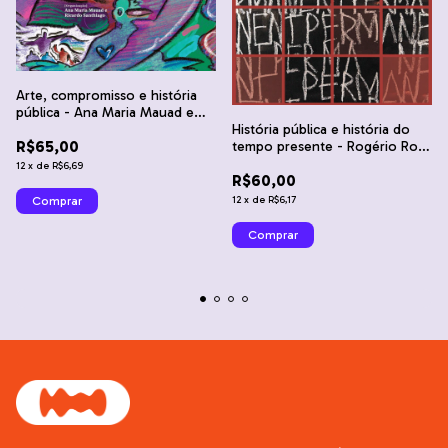
Arte, compromisso e história
pública - Ana Maria Mauad e
Ricardo Santhiago
História pública e história do
R$65,00
tempo presente - Rogério Rosa
Rodrigues e Viviane Trindade
12
x
de
R$6,69
R$60,00
Borges
12
x
de
R$6,17