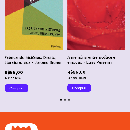
A memória entre política e
Fabricando histórias: Direito,
emoção - Luisa Passerini
literatura, vida - Jerome Bruner
R$56,00
R$56,00
12
x
de
R$5,76
12
x
de
R$5,76