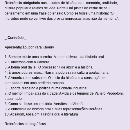
Referência obrigatória nos estudos de história oral, memória, oralidade,
cultura popular e relatos de vida, Portelli dá pistas do cerne de seu
pensamento em uma frase do ensaio Como se fosse uma história: "O
indivíduo pode se ver livre das provas impressas, mas não da memória".
_
Conteúdo _
Apresentação, por Yara Khoury
1. Sempre existe uma barreira: A arte multivocal da história oral
2. Conversas com a Pantera
3. A forma oral da lei: O processo “7 de abril” e a história
4. Éramos pobres, mas... Narrar a pobreza na cultura apalachiana
5. A América e os subsolos: O início da história e a construção de
identidades em uma periferia romana
6. Esporte, trabalho e política numa cidade industrial
7. O melhor limpa-latas da cidade: A vida e os tempos de Valtèro Peppoloni,
trabalhador
8. Como se fosse uma história: Versões do Vietnã
9. A entrevista de história oral e suas representações literárias
10. Absalom, Absalom! História oral e literatura
Referências bibliográficas