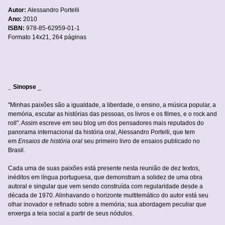
Autor:
Alessandro Portelli
Ano:
2010
ISBN:
978-85-62959-01-1
Formato 14x21, 264 páginas
_ Sinopse
_
"Minhas paixões são a igualdade, a liberdade, o ensino, a música popular, a
memória, escutar as histórias das pessoas, os livros e os filmes, e o rock and
roll". Assim escreve em seu blog um dos pensadores mais reputados do
panorama internacional da história oral, Alessandro Portelli, que tem
em
Ensaios de história oral
seu primeiro livro de ensaios publicado no
Brasil.
Cada uma de suas paixões está presente nesta reunião de dez textos,
inéditos em língua portuguesa, que demonstram a solidez de uma obra
autoral e singular que vem sendo construída com regularidade desde a
década de 1970. Alinhavando o horizonte multitemático do autor está seu
olhar inovador e refinado sobre a memória; sua abordagem peculiar que
enxerga a teia social a partir de seus nódulos.