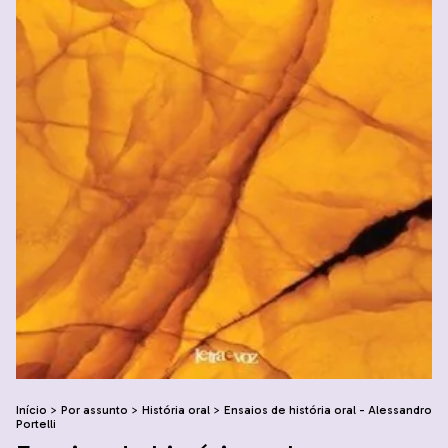
Início
>
Por assunto
>
História oral
>
Ensaios de história oral - Alessandro
Portelli