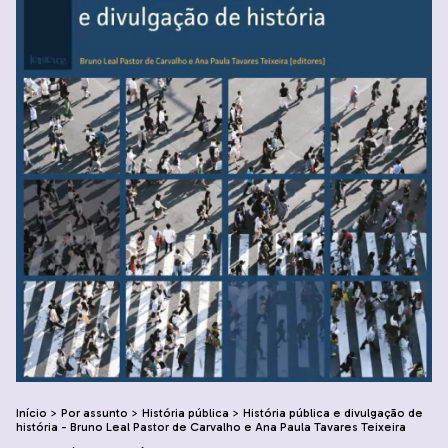
Início
>
Por assunto
>
História pública
>
História pública e divulgação de
história - Bruno Leal Pastor de Carvalho e Ana Paula Tavares Teixeira