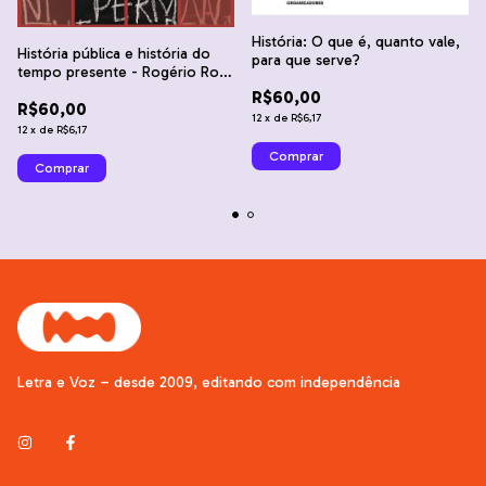
História: O que é, quanto vale,
História pública e história do
para que serve?
tempo presente - Rogério Rosa
Rodrigues e Viviane Trindade
R$60,00
R$60,00
Borges
12
x
de
R$6,17
12
x
de
R$6,17
Letra e Voz – desde 2009, editando com independência