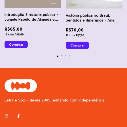
Introdução à história pública -
História pública no Brasil:
Juniele Rabêlo de Almeida e
Sentidos e itinerários - Ana
Marta Gouveia de Oliveira
Maria Mauad, Juniele Rabêlo de
R$65,00
Rovai
R$70,00
Almeida e Ricardo Santhiago
12
x
de
R$6,69
12
x
de
R$7,20
Letra e Voz – desde 2009, editando com independência