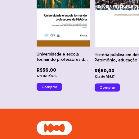
Universidade e escola
História pública em de
formando professores de
Patrimônio, educação
História - Everardo Paiva
mediações do passado
R$56,00
de Andrade, Juniele
R$60,00
Juniele Rabêlo de Alm
Rabêlo de Almeida, Manuel
e Sônia Meneses
12
x
de
R$5,76
12
x
de
R$6,17
Rolph de Viveiros
Cabeceiras, Marcus
Ajuruam de Oliveira
Dezemone