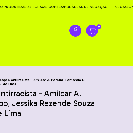
UZIDAS AS FORMAS CONTEMPORÂNEAS DE NEGAÇÃO
NEGACIONISMO 
0
ucação antirracista - Amilcar A. Pereira, Fernanda N.
S. de Lima
ntirracista - Amilcar A.
spo, Jessika Rezende Souza
de Lima