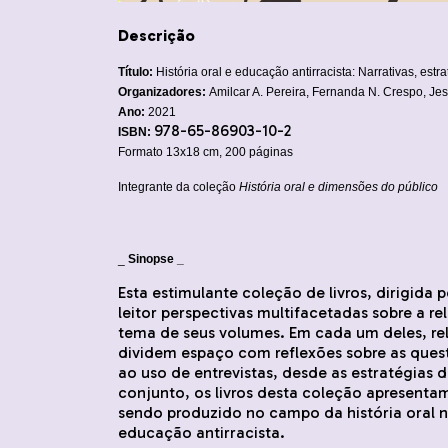
Descrição
Título:
História oral e educação antirracista: Narrativas, estr
Organizadores:
Amilcar A. Pereira, Fernanda N. Crespo, Je
Ano:
2021
978-65-86903-10-2
ISBN:
Formato 13x18 cm, 200 páginas
Integrante da coleção
História oral e dimensões do público
_
Sinopse _
Esta estimulante coleção de livros, dirigida
leitor perspectivas multifacetadas sobre a rel
tema de seus volumes. Em cada um deles, rel
dividem espaço com reflexões sobre as ques
ao uso de entrevistas, desde as estratégias 
conjunto, os livros desta coleção apresen
sendo produzido no campo da história oral no
educação antirracista.