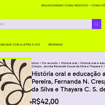
NEGACIONISMO COMO NEGÓCIO – COMO SÃO PROD
PUBLIQUE COM A LETRA E VOZ
RESENHAS
Início
>
Por assunto
>
História oral
>
História oral e ed
Crespo, Jessika Rezende Souza da Silva e Thayara C. 
História oral e educação a
Pereira, Fernanda N. Cre
da Silva e Thayara C. S. 
R$42,00