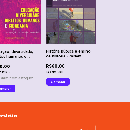
História pública e ensino
ação, diversidade,
de história - Miriam
itos humanos e
Hermeto e Rodrigo de
dania
R$60,00
0,00
Almeida Ferreira
12
x
de
R$6,17
e
R$5,14
estam
2
em estoque!
wsletter