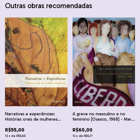
Outras obras recomendadas
Narrativas e experiências:
A greve no masculino e no
Histórias orais de mulheres
feminino [Osasco, 1968] - Marta
brasileiras - Vários autores
Gouveia de Oliveira Rovai
R$55,00
R$60,00
12
x
de
R$5,66
12
x
de
R$6,17