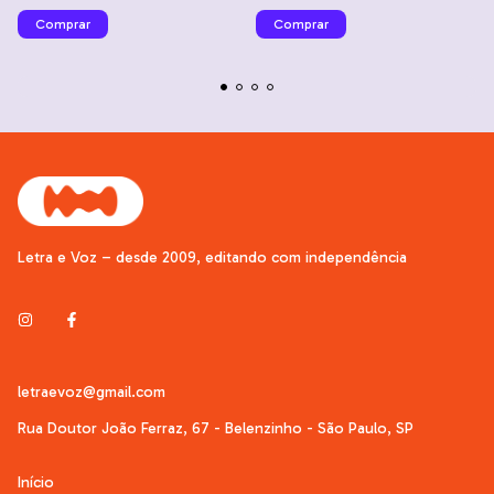
Letra e Voz – desde 2009, editando com independência
letraevoz@gmail.com
Rua Doutor João Ferraz, 67 - Belenzinho - São Paulo, SP
Início