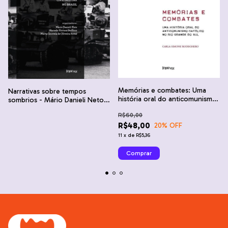
Memórias e combates: Uma
Narrativas sobre tempos
história oral do anticomunismo
sombrios - Mário Danieli Neto,
católico no Rio Grande do Sul -
Marcelo Hornos Steffens e
R$60,00
Carla Simone Rodeghero
Marta Gouveia de Oliveira
R$48,00
20
% OFF
Rovai
11
x
de
R$5,36