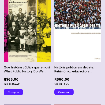
História pública em debate:
Que história pública queremos?
Patrimônio, educação e
What Public History Do We
mediações do passado -
Want?
R$60,00
R$65,00
Juniele Rabêlo de Almeida e
Sônia Meneses
12
x
de
R$6,17
12
x
de
R$6,69