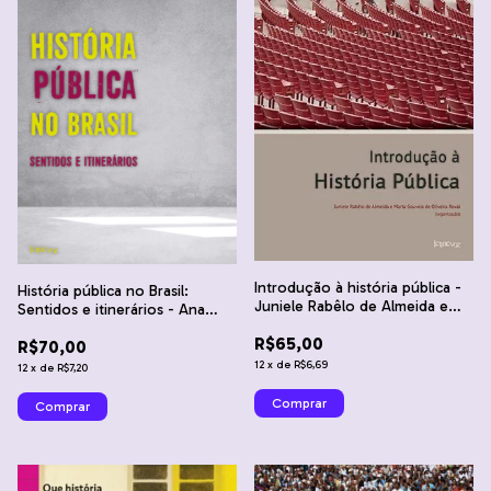
Introdução à história pública -
História pública no Brasil:
Juniele Rabêlo de Almeida e
Sentidos e itinerários - Ana
Marta Gouveia de Oliveira
Maria Mauad, Juniele Rabêlo de
R$65,00
Rovai
R$70,00
Almeida e Ricardo Santhiago
12
x
de
R$6,69
12
x
de
R$7,20