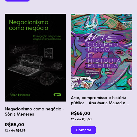
Arte, compromisso e história
pública - Ana Maria Mauad e
Ricardo Santhiago
Negacionismo como negócio -
R$65,00
Sônia Meneses
12
x
de
R$6,69
R$65,00
12
x
de
R$6,69