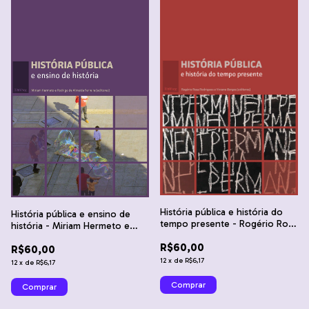
História pública e história do
História pública e ensino de
tempo presente - Rogério Rosa
história - Miriam Hermeto e
Rodrigues e Viviane Trindade
Rodrigo de Almeida Ferreira
R$60,00
Borges
R$60,00
12
x
de
R$6,17
12
x
de
R$6,17