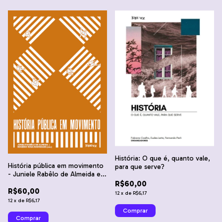
História: O que é, quanto vale,
História pública em movimento
para que serve?
- Juniele Rabêlo de Almeida e
Rogério Rosa Rodrigues
R$60,00
R$60,00
12
x
de
R$6,17
12
x
de
R$6,17