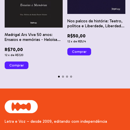
Nos palcos da história: Teatro,
política e Liberdade, Liberdade
- Natália Batista
Madrigal Ars Viva 50 anos:
R$50,00
Ensaios e memórias - Heloísa
12
x
de
R$5,14
de Araújo Duarte Valente
R$70,00
12
x
de
R$7,20
Letra e Voz – desde 2009, editando com independência