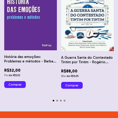
História das emoções:
A Guerra Santa do Contestado
Problemas e métodos - Barbara
Tintim por Tintim - Rogério
H. Rosenwein
Rosa Rodrigues, Paulo Pinheiro
R$32,00
R$88,00
Machado et al
7
x
de
R$5,52
12
x
de
R$9,05