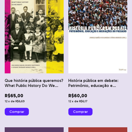
História pública em debate:
Que história pública queremos?
Patrimônio, educação e
What Public History Do We
mediações do passado -
Want?
R$60,00
R$65,00
Juniele Rabêlo de Almeida e
Sônia Meneses
12
x
de
R$6,17
12
x
de
R$6,69