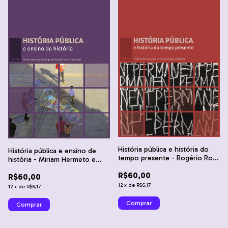
História pública e história do
História pública e ensino de
tempo presente - Rogério Rosa
história - Miriam Hermeto e
Rodrigues e Viviane Trindade
Rodrigo de Almeida Ferreira
R$60,00
Borges
R$60,00
12
x
de
R$6,17
12
x
de
R$6,17