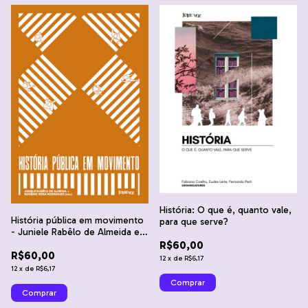
História: O que é, quanto vale,
História pública em movimento
para que serve?
- Juniele Rabêlo de Almeida e
Rogério Rosa Rodrigues
R$60,00
R$60,00
12
x
de
R$6,17
12
x
de
R$6,17