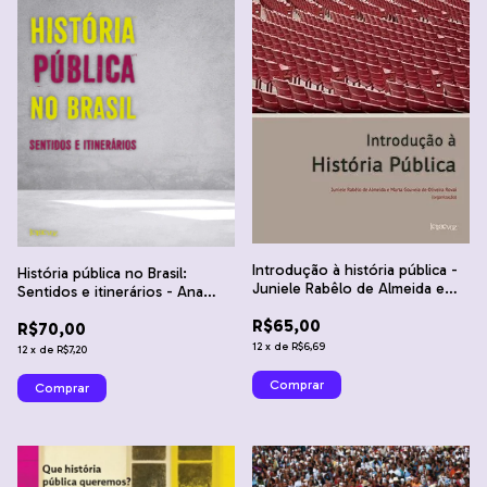
Introdução à história pública -
História pública no Brasil:
Juniele Rabêlo de Almeida e
Sentidos e itinerários - Ana
Marta Gouveia de Oliveira
Maria Mauad, Juniele Rabêlo de
R$65,00
Rovai
R$70,00
Almeida e Ricardo Santhiago
12
x
de
R$6,69
12
x
de
R$7,20