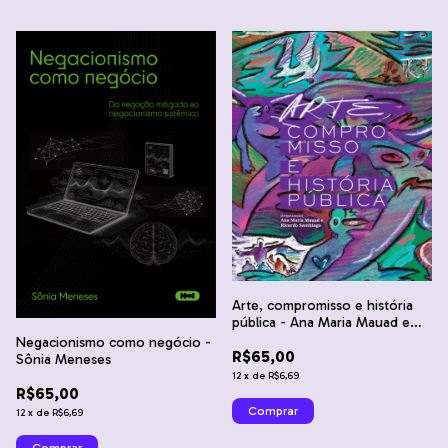
Arte, compromisso e história
pública - Ana Maria Mauad e
Ricardo Santhiago
Negacionismo como negócio -
R$65,00
Sônia Meneses
12
x
de
R$6,69
R$65,00
12
x
de
R$6,69